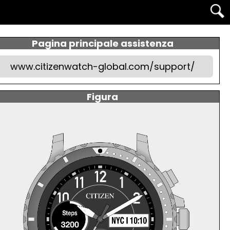
Pagina principale assistenza
www.citizenwatch-global.com/support/
Figura