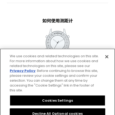
如何使用测距计
We use cookies and related technologies on this site.
For more information about how we use cookies and
related technologies on this site, please see our
查看详情
Privacy Policy
. Before continuing to browse this site,
please review your cookie settings and confirm your
selection. You can change them at any time by
accessing the "Cookie Settings" link in the footer of
this site.
Privacy Policy
CSR Procurement Guideline
Cookies Settings
Cookies Settings
Citizen Group Privacy Policy
Decline All Optional cookies