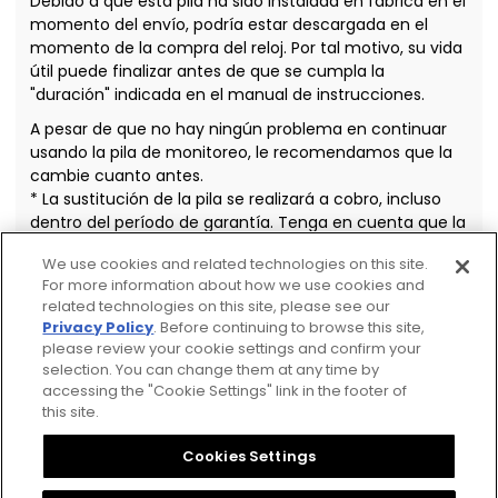
Debido a que esta pila ha sido instalada en fábrica en el
momento del envío, podría estar descargada en el
momento de la compra del reloj. Por tal motivo, su vida
útil puede finalizar antes de que se cumpla la
"duración" indicada en el manual de instrucciones.
A pesar de que no hay ningún problema en continuar
usando la pila de monitoreo, le recomendamos que la
cambie cuanto antes.
* La sustitución de la pila se realizará a cobro, incluso
dentro del período de garantía. Tenga en cuenta que la
sustitución de la pila se realiza a cobro.
We use cookies and related technologies on this site.
For more information about how we use cookies and
related technologies on this site, please see our
Privacy Policy
. Before continuing to browse this site,
please review your cookie settings and confirm your
selection. You can change them at any time by
accessing the "Cookie Settings" link in the footer of
this site.
Privacy Policy
CSR Procurement Guideline
Cookies Settings
Cookies Settings
Citizen Group Privacy Policy